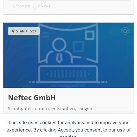
2 Products
2 News
STAND G23
Neftec GmbH
Schüttgüter fördern, entstauben, saugen
WEITERLESEN »
This site uses cookies for analytics and to improve your
10 Products
2 News
experience. By clicking Accept, you consent to our use of