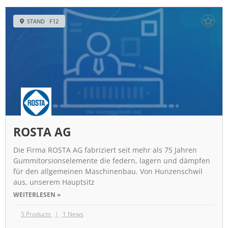
STAND F12
ROSTA AG
Die Firma ROSTA AG fabriziert seit mehr als 75 Jahren
Gummitorsionselemente die federn, lagern und dämpfen
für den allgemeinen Maschinenbau. Von Hunzenschwil
aus, unserem Hauptsitz
WEITERLESEN »
5 Products
1 News