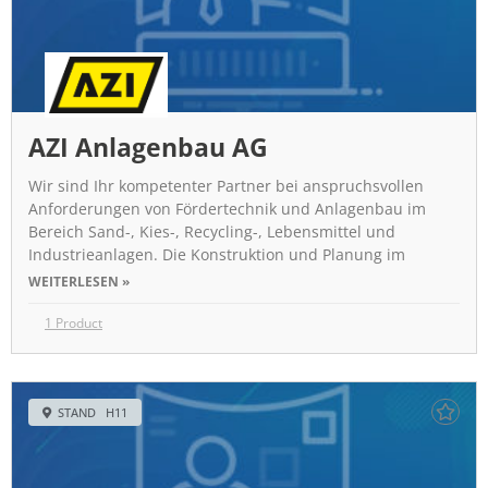
AZI Anlagenbau AG
Wir sind Ihr kompetenter Partner bei anspruchsvollen
Anforderungen von Fördertechnik und Anlagenbau im
Bereich Sand-, Kies-, Recycling-, Lebensmittel und
Industrieanlagen. Die Konstruktion und Planung im
WEITERLESEN »
1 Product
STAND H11