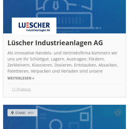
Lüscher Industrieanlagen AG
Als innovative Handels- und Vertriebsfirma kümmern wir
uns um Ihr Schüttgut. Lagern, Austragen, Fördern,
Zerkleinern, Klassieren, Dosieren, Entstauben, Absacken,
Palettieren, Verpacken und Verladen sind unsere
WEITERLESEN »
11 Products
STAND H11