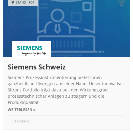
STAND F04
Siemens Schweiz
Siemens Prozessinstrumentierung bietet Ihnen
ganzheitliche Lösungen aus einer Hand. Unser innovatives
Sitrans Portfolio trägt dazu bei, den Wirkungsgrad
prozesstechnischer Anlagen zu steigern und die
Produktqualität
WEITERLESEN »
2 Products