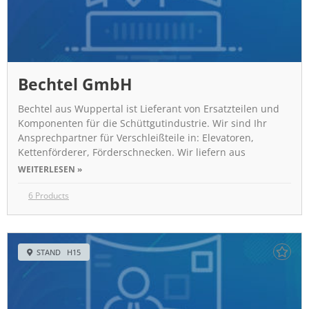
Bechtel GmbH
Bechtel aus Wuppertal ist Lieferant von Ersatzteilen und
Komponenten für die Schüttgutindustrie. Wir sind Ihr
Ansprechpartner für Verschleißteile in: Elevatoren,
Kettenförderer, Förderschnecken. Wir liefern aus
WEITERLESEN »
6 Products
STAND H15