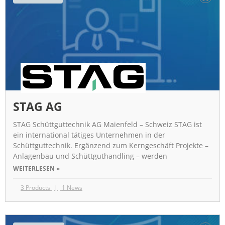
STAG AG
STAG Schüttguttechnik AG Maienfeld – Schweiz STAG ist
ein international tätiges Unternehmen in der
Schüttguttechnik. Ergänzend zum Kerngeschäft Projekte –
Anlagenbau und Schüttguthandling – werden
WEITERLESEN »
3 Products
1 News