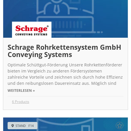
Schrage Rohrkettensystem GmbH
Conveying Systems
Optimale Schüttgut-Förderung Unsere Rohrkettenförderer
bieten im Vergleich zu anderen Fördersystemen
zahlreiche Vorteile und zeichnen sich durch hohe Effizienz
und den reibungslosen Dauereinsatz aus. Möglich sind
WEITERLESEN »
6 Products
STAND F14