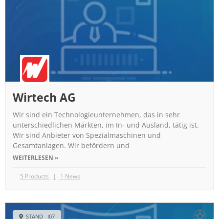
Wirtech AG
Wir sind ein Technologieunternehmen, das in sehr
unterschiedlichen Märkten, im In- und Ausland, tätig ist.
Wir sind Anbieter von Spezialmaschinen und
Gesamtanlagen. Wir befördern und
WEITERLESEN »
5 Products
1 News
STAND I07