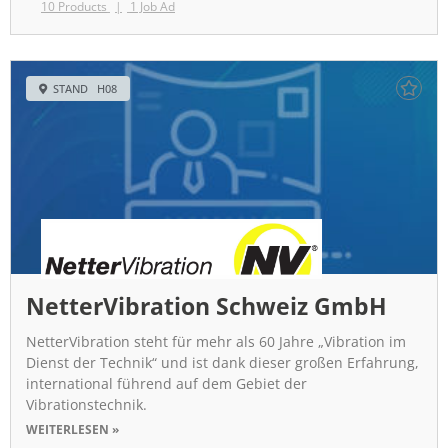
10 Products
1 Job Ad
STAND H08
NetterVibration Schweiz GmbH
NetterVibration steht für mehr als 60 Jahre „Vibration im
Dienst der Technik“ und ist dank dieser großen Erfahrung,
international führend auf dem Gebiet der
Vibrationstechnik.
WEITERLESEN »