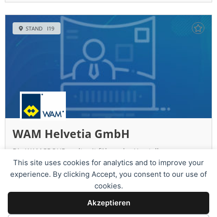
STAND I19
WAM Helvetia GmbH
Die WAMGROUP, weltweit führender Hersteller von
Komponenten für die Schüttguttechnik, ist seit 1999 mit
This site uses cookies for analytics and to improve your
der WAM Helvetia GmbH in der Schweiz vertreten. Das Ziel
experience. By clicking Accept, you consent to our use of
der
cookies.
WEITERLESEN »
Akzeptieren
21 Products