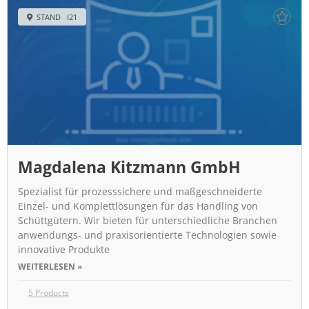
STAND I21
Magdalena Kitzmann GmbH
Spezialist für prozesssichere und maßgeschneiderte
Einzel- und Komplettlösungen für das Handling von
Schüttgütern. Wir bieten für unterschiedliche Branchen
anwendungs- und praxisorientierte Technologien sowie
innovative Produkte
WEITERLESEN »
5 Products